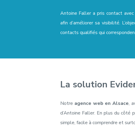
Développer s
Antoine Faller a pris contact ave
afin d’améliorer sa visibilité. L’ob
c'est simple.
contacts qualifiés qui correspondent 
Il suffit d'av
faciles à co
Recevez une astuce da
chaque mardi matin :
La solution Eviden
ENVOYER
Notre
agence web en Alsace
, 
d’Antoine Faller. En plus du côté 
simple, facile à comprendre et surto