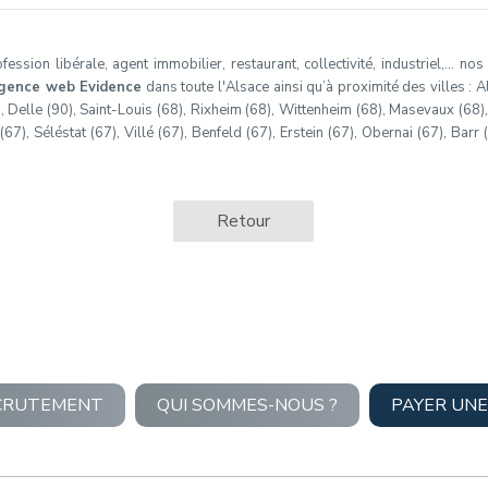
ssion libérale, agent immobilier, restaurant, collectivité, industriel,… no
gence web Evidence
dans toute l'Alsace ainsi qu’à proximité des villes : Al
), Delle (90), Saint-Louis (68), Rixheim (68), Wittenheim (68), Masevaux (68)
7), Séléstat (67), Villé (67), Benfeld (67), Erstein (67), Obernai (67), Barr 
Retour
CRUTEMENT
QUI SOMMES-NOUS ?
PAYER UNE