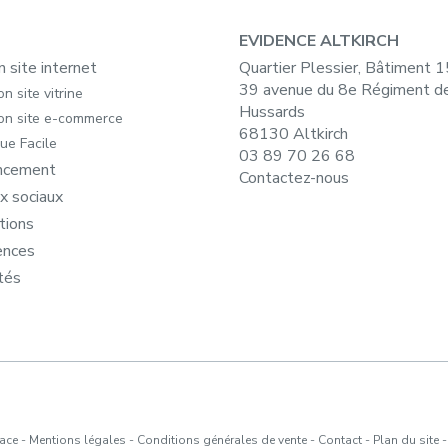
EVIDENCE ALTKIRCH
n site internet
Quartier Plessier, Bâtiment 
39 avenue du 8e Régiment d
n site vitrine
Hussards
on site e-commerce
68130 Altkirch
ue Facile
03 89 70 26 68
ncement
Contactez-nous
x sociaux
tions
ences
tés
sace
-
Mentions légales
-
Conditions générales de vente
-
Contact
-
Plan du site