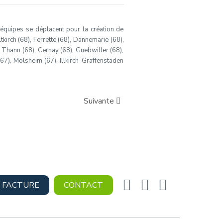
s équipes se déplacent pour la création de
tkirch (68), Ferrette (68), Dannemarie (68),
, Thann (68), Cernay (68), Guebwiller (68),
(67), Molsheim (67), Illkirch-Graffenstaden
Suivante
 FACTURE
CONTACT