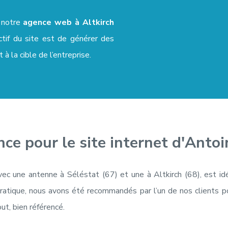
a boite grâce au web
c notre
agence web à Altkirch
jectif du site est de générer des
à la cible de l’entreprise.
oir des conseils
mprendre.
ns votre boîte e-mail
ce pour le site internet d'Antoi
avec une antenne à Séléstat (67) et une à Altkirch (68), est id
pratique, nous avons été recommandés par l’un de nos clients p
ut, bien référencé.