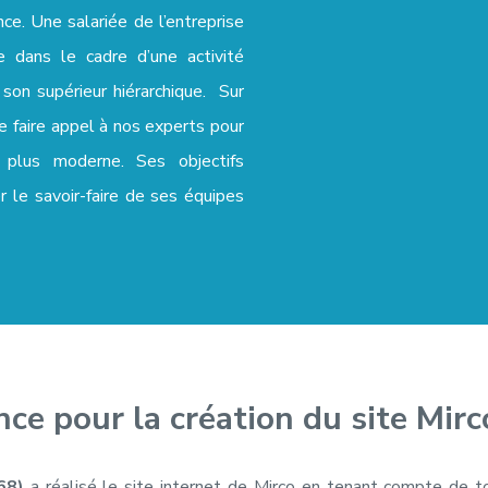
ce. Une salariée de l’entreprise
e dans le cadre d’une activité
a boite grâce au web
on supérieur hiérarchique. Sur
de faire appel à nos experts pour
oir des conseils
t plus moderne. Ses objectifs
mprendre.
er le savoir-faire de ses équipes
ns votre boîte e-mail
nce pour la création du site Mirc
68)
a réalisé le site internet de Mirco en tenant compte de 