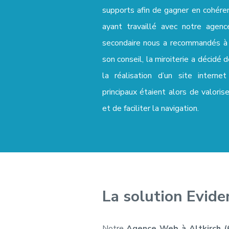
supports afin de gagner en cohéren
ayant travaillé avec notre agenc
Développer s
secondaire nous a recommandés à s
c'est simple.
son conseil, la miroiterie a décidé 
Il suffit d'av
la réalisation d’un site interne
faciles à co
principaux étaient alors de valoris
et de faciliter la navigation.
Recevez une astuce da
chaque mardi matin :
La solution Evide
Notre
Agence Web à Altkirch (