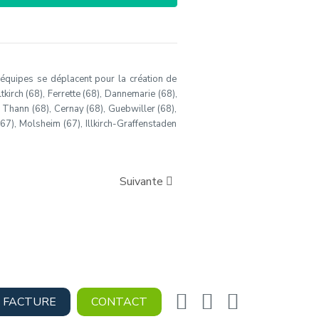
s équipes se déplacent pour la création de
tkirch (68), Ferrette (68), Dannemarie (68),
, Thann (68), Cernay (68), Guebwiller (68),
(67), Molsheim (67), Illkirch-Graffenstaden
Suivante
 FACTURE
CONTACT