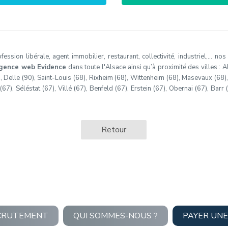
ssion libérale, agent immobilier, restaurant, collectivité, industriel,… no
gence web Evidence
dans toute l'Alsace ainsi qu’à proximité des villes : Al
), Delle (90), Saint-Louis (68), Rixheim (68), Wittenheim (68), Masevaux (68)
7), Séléstat (67), Villé (67), Benfeld (67), Erstein (67), Obernai (67), Barr 
Retour
CRUTEMENT
QUI SOMMES-NOUS ?
PAYER UNE