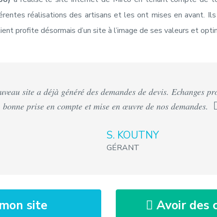
ENVOYER
érentes réalisations des artisans et les ont mises en avant. Il
Le client profite désormais d’un site à l’image de ses valeurs et op
uveau site a déjà généré des demandes de devis. Echanges pro
bonne prise en compte et mise en œuvre de nos demandes.
S. KOUTNY
GÉRANT
mon site
Avoir des c