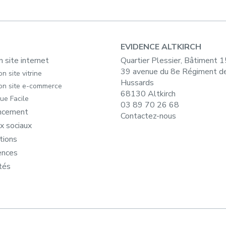
EVIDENCE ALTKIRCH
n site internet
Quartier Plessier, Bâtiment 
39 avenue du 8e Régiment d
n site vitrine
Hussards
on site e-commerce
68130 Altkirch
ue Facile
03 89 70 26 68
ncement
Contactez-nous
x sociaux
tions
ences
tés