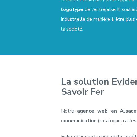
logotype
de l’entreprise Il souhait
industrielle de manière à être plus
la société.
La solution Evid
Savoir Fer
Notre
agence web en Alsace
communication
(catalogue, cartes d
Enfin, pour que l’image de la soci