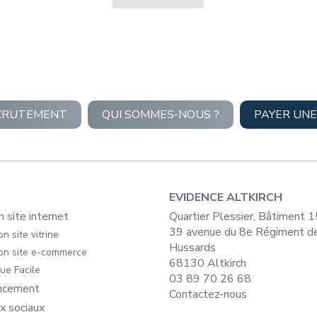
CRUTEMENT
QUI SOMMES-NOUS ?
PAYER UNE
EVIDENCE ALTKIRCH
n site internet
Quartier Plessier, Bâtiment 
39 avenue du 8e Régiment d
n site vitrine
Hussards
on site e-commerce
68130 Altkirch
ue Facile
03 89 70 26 68
ncement
Contactez-nous
x sociaux