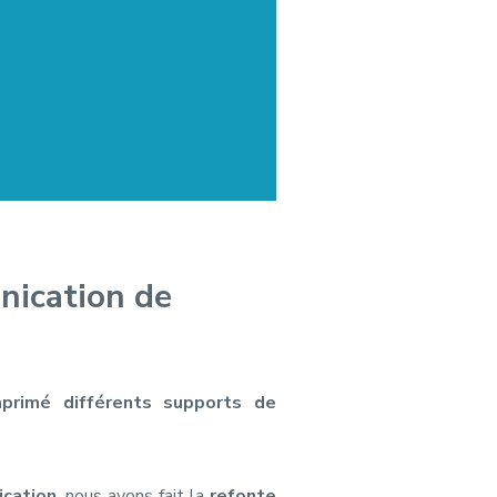
nication de
mprimé différents supports de
cation
, nous avons fait la
refonte