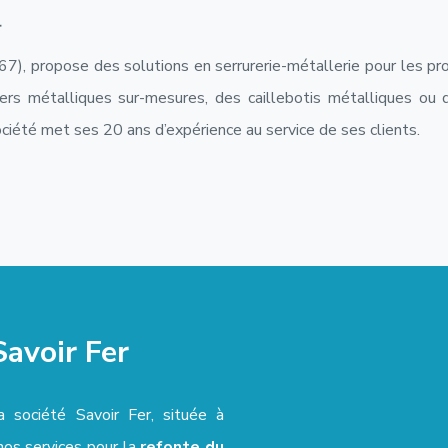
r
(67), propose des solutions en serrurerie-métallerie pour les pro
iers métalliques sur-mesures, des caillebotis métalliques ou d
société met ses 20 ans d’expérience au service de ses clients.
Savoir Fer
 société Savoir Fer, située à
nos services pour la
refonte du