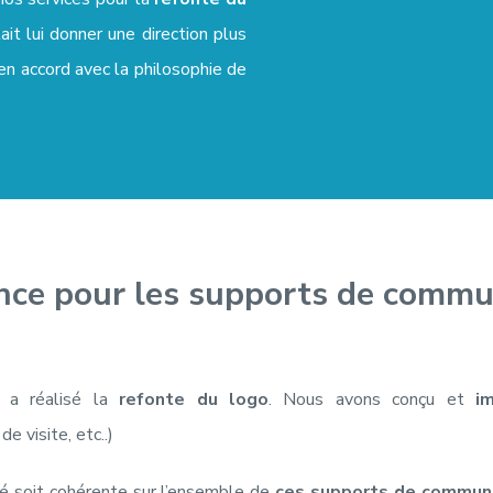
ait lui donner une direction plus
 en accord avec la philosophie de
ence pour les supports de commu
a réalisé la
refonte du logo
. Nous avons conçu et
i
e visite, etc..)
été soit cohérente sur l’ensemble de
ces supports de communi