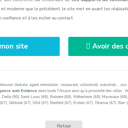
et moderne que le précédent, le site met en avant les réalisati
 confiance et à les inciter au contact.
mon site
Avoir des c
ssion libérale, agent immobilier, restaurant, collectivité, industriel,… no
gence web Evidence
dans toute l'Alsace ainsi qu’à proximité des villes : Al
), Delle (90), Saint-Louis (68), Rixheim (68), Wittenheim (68), Masevaux (68)
7), Séléstat (67), Villé (67), Benfeld (67), Erstein (67), Obernai (67), Barr 
Retour