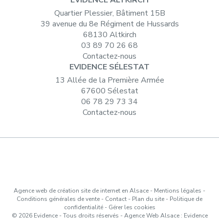
EVIDENCE ALTKIRCH
Quartier Plessier, Bâtiment 15B
39 avenue du 8e Régiment de Hussards
68130 Altkirch
03 89 70 26 68
Contactez-nous
EVIDENCE SÉLESTAT
13 Allée de la Première Armée
67600 Sélestat
06 78 29 73 34
Contactez-nous
Agence web de création site de internet en Alsace
-
Mentions légales
-
Conditions générales de vente
-
Contact
-
Plan du site
-
Politique de
confidentialité
-
Gérer les cookies
© 2026 Evidence - Tous droits réservés -
Agence Web Alsace : Evidence