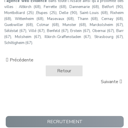
l'
agence web Evidence
dans toute l'Alsace ainsi qu’à proximité des
villes : Altkirch (68), Ferrette (68), Dannemarie (68), Belfort (90),
Montbéliard (25) ,Etupes (25), Delle (90), Saint-Louis (68), Rixheim
(68), Wittenheim (68), Masevaux (68), Thann (68), Cernay (68),
Guebwiller (68), Colmar (68), Munster (68), Marckolsheim (67),
Séléstat (67), Villé (67), Benfeld (67), Erstein (67), Obernai (67), Barr
(67), Molsheim (67), Illkirch-Graffenstaden (67), Strasbourg (67),
Schiltigheim (67).
Précédente
Retour
Suivante
RECRUTEMENT