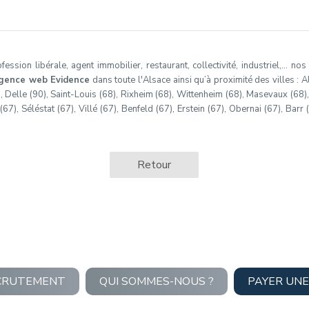
ssion libérale, agent immobilier, restaurant, collectivité, industriel,… no
gence web Evidence
dans toute l'Alsace ainsi qu’à proximité des villes : Al
), Delle (90), Saint-Louis (68), Rixheim (68), Wittenheim (68), Masevaux (68)
7), Séléstat (67), Villé (67), Benfeld (67), Erstein (67), Obernai (67), Barr 
Retour
CRUTEMENT
QUI SOMMES-NOUS ?
PAYER UNE