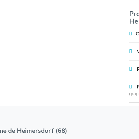
Pr
He
C
grap
ne de Heimersdorf (68)