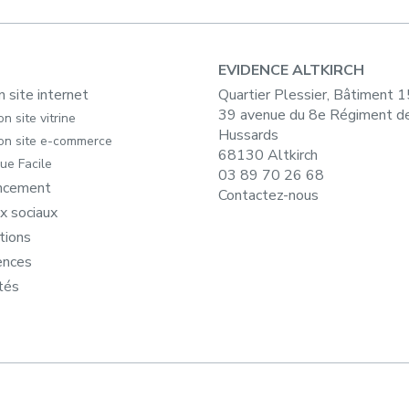
EVIDENCE ALTKIRCH
n site internet
Quartier Plessier, Bâtiment 
39 avenue du 8e Régiment d
n site vitrine
Hussards
on site e-commerce
68130 Altkirch
ue Facile
03 89 70 26 68
ncement
Contactez-nous
x sociaux
tions
ences
tés