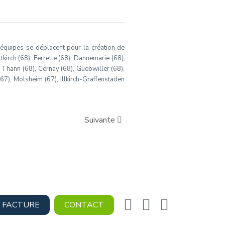
s équipes se déplacent pour la création de
tkirch (68), Ferrette (68), Dannemarie (68),
, Thann (68), Cernay (68), Guebwiller (68),
(67), Molsheim (67), Illkirch-Graffenstaden
Suivante
 FACTURE
CONTACT