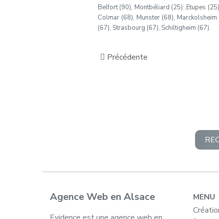
Belfort (90), Montbéliard (25) ,Etupes (25
Colmar (68), Munster (68), Marckolsheim (6
(67), Strasbourg (67), Schiltigheim (67).
Précédente
RE
Agence Web en Alsace
MENU
Créatio
Evidence est une agence web en