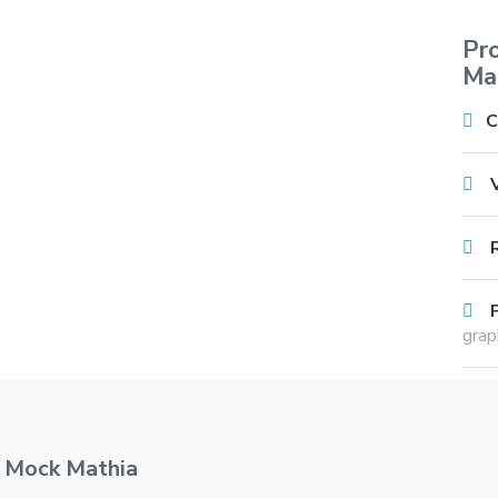
Pr
Mat
C
grap
e Mock Mathia