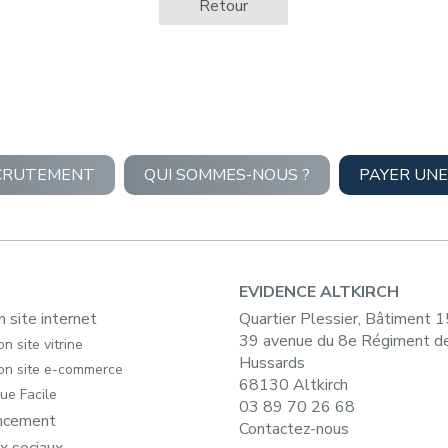
Retour
CRUTEMENT
QUI SOMMES-NOUS ?
PAYER UNE
EVIDENCE ALTKIRCH
n site internet
Quartier Plessier, Bâtiment 
39 avenue du 8e Régiment d
n site vitrine
Hussards
on site e-commerce
68130 Altkirch
ue Facile
03 89 70 26 68
ncement
Contactez-nous