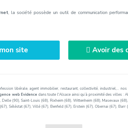
rnet
, la société possède un outil de communication performan
mon site
Avoir des c
ssion libérale, agent immobilier, restaurant, collectivité, industriel,… no
gence web Evidence
dans toute l'Alsace ainsi qu’à proximité des villes : Al
), Delle (90), Saint-Louis (68), Rixheim (68), Wittenheim (68), Masevaux (68)
7), Séléstat (67), Villé (67), Benfeld (67), Erstein (67), Obernai (67), Barr 