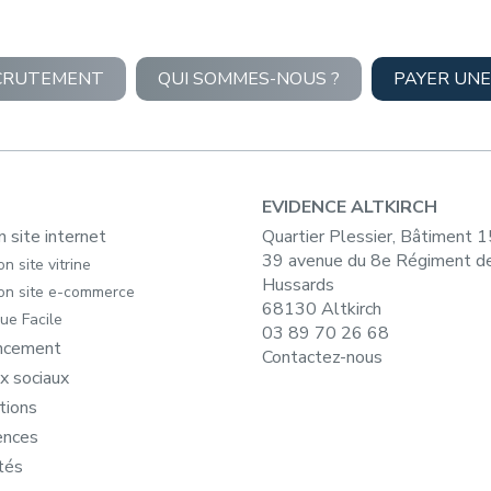
CRUTEMENT
QUI SOMMES-NOUS ?
PAYER UNE
EVIDENCE ALTKIRCH
n site internet
Quartier Plessier, Bâtiment 
39 avenue du 8e Régiment d
n site vitrine
Hussards
on site e-commerce
68130 Altkirch
ue Facile
03 89 70 26 68
ncement
Contactez-nous
x sociaux
tions
ences
tés