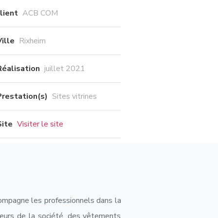
lient
ACB COM
Ville
Rixheim
Réalisation
juillet 2021
Prestation(s)
Sites vitrines
Site
Visiter le site
compagne les professionnels dans la
leurs de la société, des vêtements