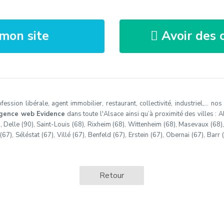
mon site
Avoir des c
ssion libérale, agent immobilier, restaurant, collectivité, industriel,… no
gence web Evidence
dans toute l'Alsace ainsi qu’à proximité des villes : Al
), Delle (90), Saint-Louis (68), Rixheim (68), Wittenheim (68), Masevaux (68)
7), Séléstat (67), Villé (67), Benfeld (67), Erstein (67), Obernai (67), Barr 
Retour