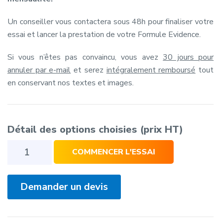
Un conseiller vous contactera sous 48h pour finaliser votre
essai et lancer la prestation de votre Formule Evidence.
Si vous n’êtes pas convaincu, vous avez
30 jours pour
annuler par e-mail
et serez
intégralement remboursé
tout
en conservant nos textes et images.
Détail des options choisies
(prix HT)
quantité
COMMENCER L'ESSAI
de
Formule
Evidence
Demander un devis
VIP
(première
mensualité)