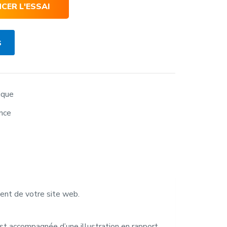
ER L'ESSAI
s
ique
nce
ent de votre site web.
st accompagnée d’une illustration en rapport