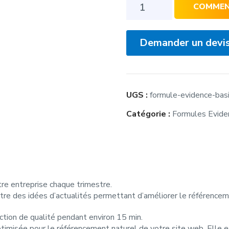
quantité
COMMENC
de
Formule
a boite grâce au web
Evidence
Demander un devi
Basique
(première
mensualité)
oir des conseils
mprendre.
UGS :
formule-evidence-bas
Catégorie :
Formules Evide
ns votre boîte e-mail
tre entreprise chaque trimestre.
tre des idées d’actualités permettant d’améliorer le référencem
action de qualité pendant environ 15 min.
imisée pour le référencement naturel de votre site web. Elle e