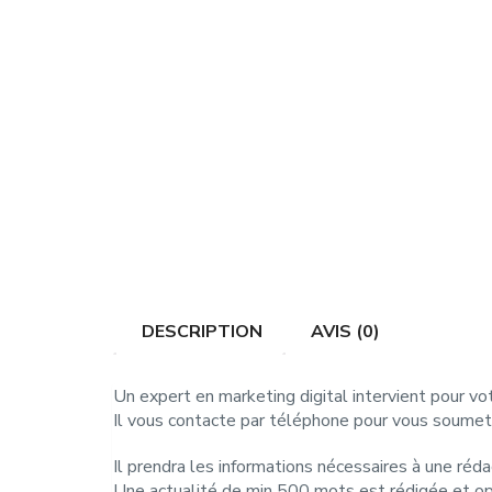
Développer s
c'est simple.
Il suffit d'av
faciles à co
Recevez une astuce da
chaque mardi matin :
DESCRIPTION
AVIS (0)
ENVOYER
Un expert en marketing digital intervient pour vo
Il vous contacte par téléphone pour vous soumet
Il prendra les informations nécessaires à une réd
Une actualité de min 500 mots est rédigée et opt