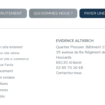
CRUTEMENT
QUI SOMMES-NOUS ?
PAYER UNE
EVIDENCE ALTKIRCH
n site internet
Quartier Plessier, Bâtiment 
39 avenue du 8e Régiment d
n site vitrine
Hussards
on site e-commerce
68130 Altkirch
ue Facile
03 89 70 26 68
ncement
Contactez-nous
x sociaux
tions
ences
tés